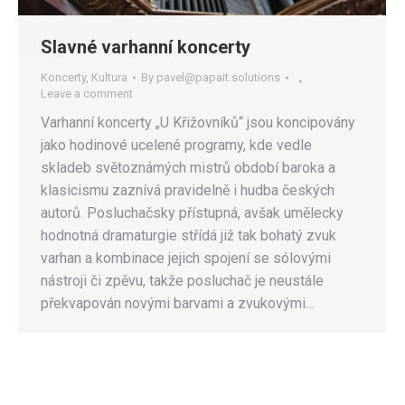
Slavné varhanní koncerty
Koncerty
,
Kultura
By
pavel@papait.solutions
Leave a comment
Varhanní koncerty „U Křižovníků“ jsou koncipovány
jako hodinové ucelené programy, kde vedle
skladeb světoznámých mistrů období baroka a
klasicismu zaznívá pravidelně i hudba českých
autorů. Posluchačsky přístupná, avšak umělecky
hodnotná dramaturgie střídá již tak bohatý zvuk
varhan a kombinace jejich spojení se sólovými
nástroji či zpěvu, takže posluchač je neustále
překvapován novými barvami a zvukovými…