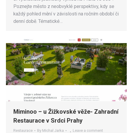
Poznejte město z neobvyklé perspektivy, kdy se
každý pohled mění v závislosti na ročním období či
denní době. Tématické…
Miminoo – u Žižkovské věže- Zahradní
Restaurace v Srdci Prahy
Restaurace
By
Michal Jarka
Leave a comment