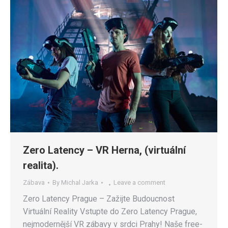
Zero Latency – VR Herna, (virtuální
realita).
Zábava
By
Michal Jarka
Leave a comment
Zero Latency Prague – Zažijte Budoucnost
Virtuální Reality Vstupte do Zero Latency Prague,
nejmodernější VR zábavy v srdci Prahy! Naše free-