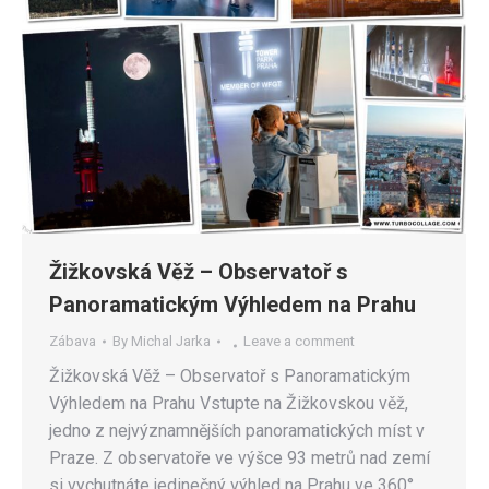
Žižkovská Věž – Observatoř s
Panoramatickým Výhledem na Prahu
Zábava
By
Michal Jarka
Leave a comment
Žižkovská Věž – Observatoř s Panoramatickým
Výhledem na Prahu Vstupte na Žižkovskou věž,
jedno z nejvýznamnějších panoramatických míst v
Praze. Z observatoře ve výšce 93 metrů nad zemí
si vychutnáte jedinečný výhled na Prahu ve 360°.