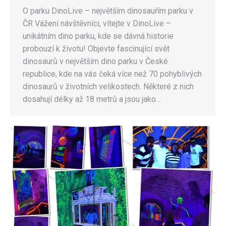
O parku DinoLive – největším dinosauřím parku v
ČR Vážení návštěvníci, vítejte v DinoLive –
unikátním dino parku, kde se dávná historie
probouzí k životu! Objevte fascinující svět
dinosaurů v největším dino parku v České
republice, kde na vás čeká více než 70 pohyblivých
dinosaurů v životních velikostech. Některé z nich
dosahují délky až 18 metrů a jsou jako…