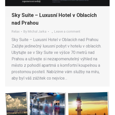
Sky Suite – Luxusní Hotel v Oblacích
nad Prahou
Relax
By
Michal Jarka
Leave a comment
Sky Suite – Luxusní Hotel v Oblacích nad Prahou
Zažijte jedinečný luxusní pobyt v hotelu v oblacích.
Ubytujte se v Sky Suite ve výšce 70 metrů nad
Prahou a užívejte si nezapomenutelný výhled na
město z pohodlí apartmá s komfortní koupelnou a
prostornou postelí. Nabízíme vám služby na míru,
aby byl váš zážitek co nejvíce…