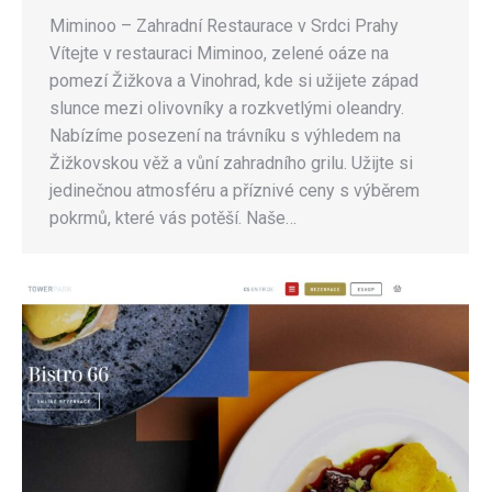
Miminoo – Zahradní Restaurace v Srdci Prahy
Vítejte v restauraci Miminoo, zelené oáze na
pomezí Žižkova a Vinohrad, kde si užijete západ
slunce mezi olivovníky a rozkvetlými oleandry.
Nabízíme posezení na trávníku s výhledem na
Žižkovskou věž a vůní zahradního grilu. Užijte si
jedinečnou atmosféru a příznivé ceny s výběrem
pokrmů, které vás potěší. Naše…